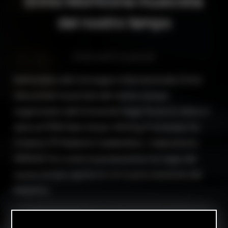
Ennio Morricone musicista
del nostro tempo
Interventi musicali
Nell'ambito del Convegno internazionale
Ennio
Morricone musicista del nostro tempo
organizzato dall'Università degli Studi di Udine in
seno al PRIN New Music Writing Processes for
Cinema (PI Roberto Calabretto), il laboratorio
MIRAGE ha curato la produzione e la regia del
suono di due capolavori di musica assoluta del
Maestro: