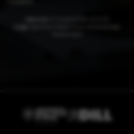
Cossettini.
Data e ora:
10-10 aprile 2026, ore 14:30
Luogo:
Sala Florio, Palazzo Florio, Università degli
Studi di Udine